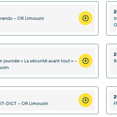
2
rendu – OR Limousin
I
O
2
on journée « La sécurité avant tout » –
R
usin
2
 DT-DICT – OR Limousin
F